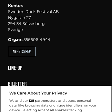
Kontor:
Sweden Rock Festival AB
Nygatan 27
294 34 Sölvesborg
Sverige
Org.nr:
556606-4944
Nyhetsbrev
Line-up
Biljetter
We Care About Your Privacy
Info
We and our
128
partners store and access personal
data, like browsing data or unique identifiers, on your
Hitta hit
device. Selecting Accept All enables tracking