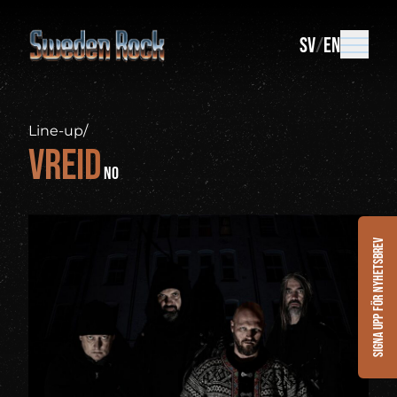
SV
EN
Line-up
/
Vreid
NO
Signa upp för nyhetsbrev