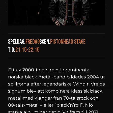
Speldag:
fredag
Scen:
Pistonhead Stage
Tid:
21:15-22:15
Ett av 2000-talets mest prominenta
norska black metal-band bildades 2004 ur
spillrorna efter legendariska Windir. Vreids
signum blev att kombinera klassisk black
metal med klanger från 70-talsrock och
80-tals-metal – eller ”black’n’roll”. Nio
starka album har det blivit fram till 2021,