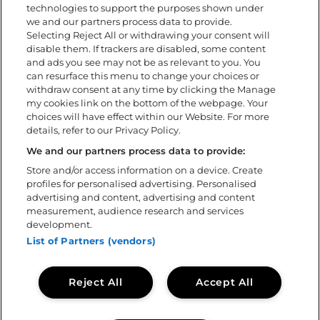
Camping/Boende
technologies to support the purposes shown under
Barn på festivalen
we and our partners process data to provide.
Selecting Reject All or withdrawing your consent will
Tillgänglighet
disable them. If trackers are disabled, some content
Under festivalen
and ads you see may not be as relevant to you. You
FAQ
can resurface this menu to change your choices or
withdraw consent at any time by clicking the Manage
my cookies link on the bottom of the webpage. Your
Om
choices will have effect within our Website. For more
details, refer to our Privacy Policy.
Ladda ner app
Policys
We and our partners process data to provide:
Tillgänglighetsredogörelse
Store and/or access information on a device. Create
profiles for personalised advertising. Personalised
Volontär
advertising and content, advertising and content
Kontakta oss
measurement, audience research and services
Sweden Rock Spirits
development.
Sweden Rock Magazine
List of Partners (vendors)
Reject All
Accept All