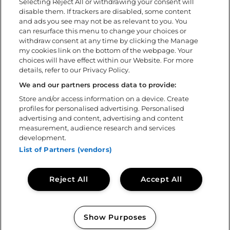
Selecting Reject All or withdrawing your consent will
Tillgänglighet
disable them. If trackers are disabled, some content
Under festivalen
and ads you see may not be as relevant to you. You
FAQ
can resurface this menu to change your choices or
withdraw consent at any time by clicking the Manage
my cookies link on the bottom of the webpage. Your
Om
choices will have effect within our Website. For more
details, refer to our Privacy Policy.
Ladda ner app
Policys
We and our partners process data to provide:
Tillgänglighetsredogörelse
Store and/or access information on a device. Create
profiles for personalised advertising. Personalised
Volontär
advertising and content, advertising and content
Kontakta oss
measurement, audience research and services
Sweden Rock Spirits
development.
Sweden Rock Magazine
List of Partners (vendors)
Reject All
Accept All
Show Purposes
Copyright © 2026
Sweden Rock Festival