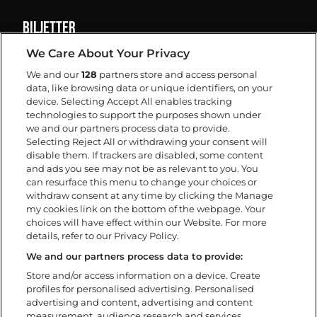
Biljetter
We Care About Your Privacy
Info
We and our
128
partners store and access personal
data, like browsing data or unique identifiers, on your
Hitta hit
device. Selecting Accept All enables tracking
Camping/Boende
technologies to support the purposes shown under
Barn på festivalen
we and our partners process data to provide.
Selecting Reject All or withdrawing your consent will
Tillgänglighet
disable them. If trackers are disabled, some content
Under festivalen
and ads you see may not be as relevant to you. You
FAQ
can resurface this menu to change your choices or
withdraw consent at any time by clicking the Manage
my cookies link on the bottom of the webpage. Your
Om
choices will have effect within our Website. For more
details, refer to our Privacy Policy.
Ladda ner app
Policys
We and our partners process data to provide:
Tillgänglighetsredogörelse
Store and/or access information on a device. Create
profiles for personalised advertising. Personalised
Volontär
advertising and content, advertising and content
Kontakta oss
measurement, audience research and services