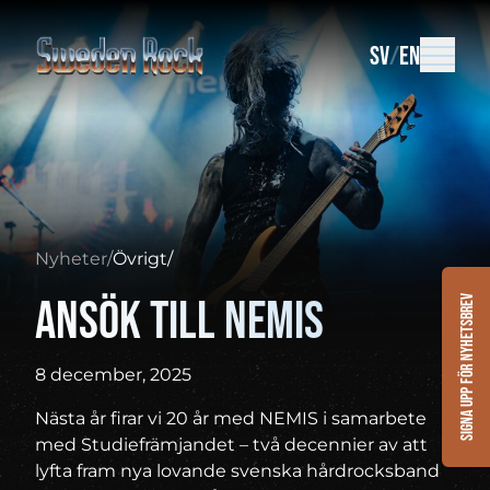
SV
EN
Nyheter
/
Övrigt
/
Ansök till NEMIS
Signa upp för nyhetsbrev
8 december, 2025
Nästa år firar vi 20 år med NEMIS i samarbete
med Studiefrämjandet – två decennier av att
lyfta fram nya lovande svenska hårdrocksband