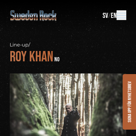
SV
EN
Line-up
/
Roy Khan
NO
Signa upp för nyhetsbrev