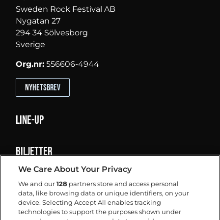
Sweden Rock Festival AB
Nygatan 27
294 34 Sölvesborg
Sverige
Org.nr:
556606-4944
Nyhetsbrev
Line-up
Biljetter
We Care About Your Privacy
Info
We and our
128
partners store and access personal
data, like browsing data or unique identifiers, on your
Hitta hit
device. Selecting Accept All enables tracking
Camping/Boende
technologies to support the purposes shown under