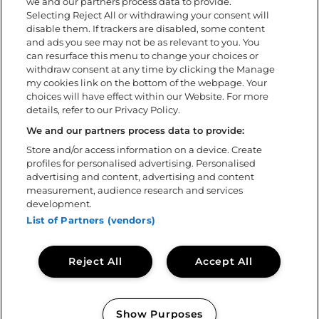
Barn på festivalen
we and our partners process data to provide.
Selecting Reject All or withdrawing your consent will
Tillgänglighet
disable them. If trackers are disabled, some content
Under festivalen
and ads you see may not be as relevant to you. You
FAQ
can resurface this menu to change your choices or
withdraw consent at any time by clicking the Manage
my cookies link on the bottom of the webpage. Your
Om
choices will have effect within our Website. For more
details, refer to our Privacy Policy.
Ladda ner app
Policys
We and our partners process data to provide:
Tillgänglighetsredogörelse
Store and/or access information on a device. Create
profiles for personalised advertising. Personalised
Volontär
advertising and content, advertising and content
Kontakta oss
measurement, audience research and services
Sweden Rock Spirits
development.
Sweden Rock Magazine
List of Partners (vendors)
Reject All
Accept All
Show Purposes