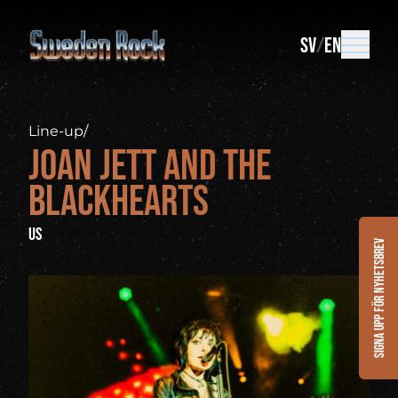
SV
EN
Line-up
/
Joan Jett and the
Blackhearts
US
Signa upp för nyhetsbrev