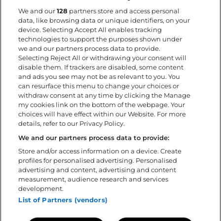
Info
We and our
128
partners store and access personal
data, like browsing data or unique identifiers, on your
Hitta hit
device. Selecting Accept All enables tracking
Camping/Boende
technologies to support the purposes shown under
Barn på festivalen
we and our partners process data to provide.
Selecting Reject All or withdrawing your consent will
Tillgänglighet
disable them. If trackers are disabled, some content
Under festivalen
and ads you see may not be as relevant to you. You
FAQ
can resurface this menu to change your choices or
withdraw consent at any time by clicking the Manage
my cookies link on the bottom of the webpage. Your
Om
choices will have effect within our Website. For more
details, refer to our Privacy Policy.
Ladda ner app
Policys
We and our partners process data to provide:
Tillgänglighetsredogörelse
Store and/or access information on a device. Create
profiles for personalised advertising. Personalised
Volontär
advertising and content, advertising and content
Kontakta oss
measurement, audience research and services
Sweden Rock Spirits
development.
Sweden Rock Magazine
List of Partners (vendors)