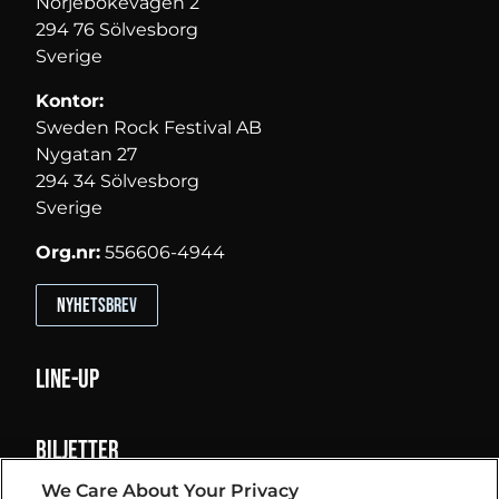
Norjebokevägen 2
294 76 Sölvesborg
Sverige
Kontor:
Sweden Rock Festival AB
Nygatan 27
294 34 Sölvesborg
Sverige
Org.nr:
556606-4944
Nyhetsbrev
Line-up
Biljetter
We Care About Your Privacy