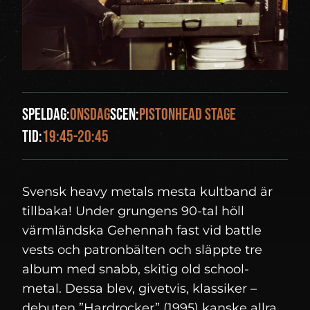
Speldag:
onsdag
Scen:
Pistonhead Stage
Tid:
19:45-20:45
Svensk heavy metals mesta kultband är
tillbaka! Under grungens 90-tal höll
värmländska Gehennah fast vid battle
vests och patronbälten och släppte tre
album med snabb, skitig old school-
metal. Dessa blev, givetvis, klassiker –
debuten ”Hardrocker” (1995) kanske allra