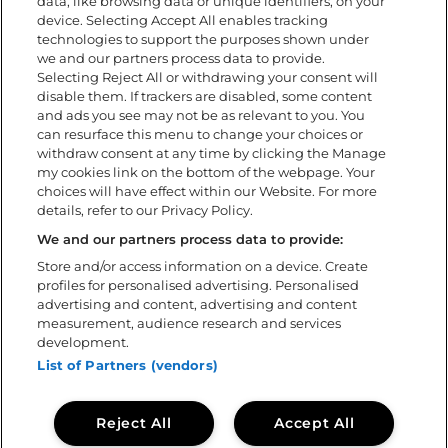
data, like browsing data or unique identifiers, on your
Hitta hit
device. Selecting Accept All enables tracking
Camping/Boende
technologies to support the purposes shown under
Barn på festivalen
we and our partners process data to provide.
Selecting Reject All or withdrawing your consent will
Tillgänglighet
disable them. If trackers are disabled, some content
Under festivalen
and ads you see may not be as relevant to you. You
FAQ
can resurface this menu to change your choices or
withdraw consent at any time by clicking the Manage
my cookies link on the bottom of the webpage. Your
Om
choices will have effect within our Website. For more
details, refer to our Privacy Policy.
Ladda ner app
Policys
We and our partners process data to provide:
Tillgänglighetsredogörelse
Store and/or access information on a device. Create
profiles for personalised advertising. Personalised
Volontär
advertising and content, advertising and content
Kontakta oss
measurement, audience research and services
Sweden Rock Spirits
development.
Sweden Rock Magazine
List of Partners (vendors)
Reject All
Accept All