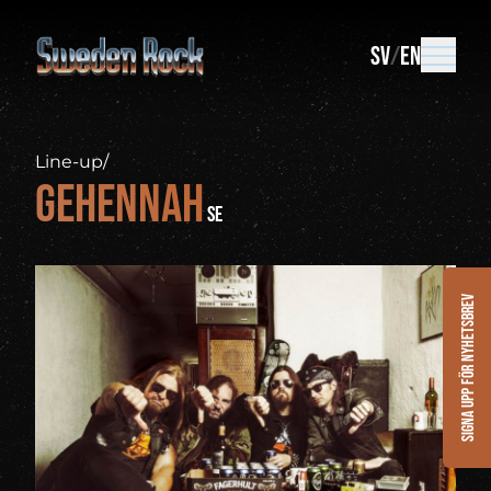
SV
EN
Line-up
/
Gehennah
SE
Signa upp för nyhetsbrev