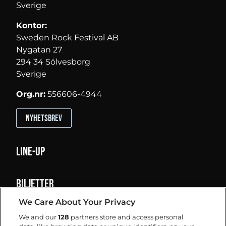
Sverige
Kontor:
Sweden Rock Festival AB
Nygatan 27
294 34 Sölvesborg
Sverige
Org.nr:
556606-4944
Nyhetsbrev
Line-up
Biljetter
We Care About Your Privacy
Info
We and our
128
partners store and access personal